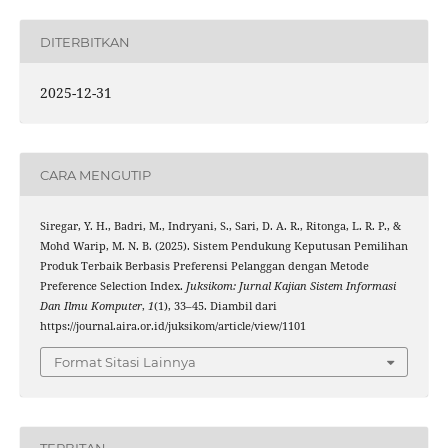
DITERBITKAN
2025-12-31
CARA MENGUTIP
Siregar, Y. H., Badri, M., Indryani, S., Sari, D. A. R., Ritonga, L. R. P., &
Mohd Warip, M. N. B. (2025). Sistem Pendukung Keputusan Pemilihan
Produk Terbaik Berbasis Preferensi Pelanggan dengan Metode
Preference Selection Index.
Juksikom: Jurnal Kajian Sistem Informasi
Dan Ilmu Komputer
,
1
(1), 33–45. Diambil dari
https://journal.aira.or.id/juksikom/article/view/1101
Format Sitasi Lainnya