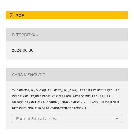
PDF
DITERBITKAN
2024-06-30
CARA MENGUTIP
Wicaksono, A., & Zaqi Al Faritsy, A. (2024). Analisis Perhitungan Dan
Perbaikan Tingkat Produktivitas Pada Area Servis Tabung Gas
Menggunakan OMAX.
Cosmic Jurnal Teknik
,
1
(2), 86–98. Diambil dari
https://journal.aira.or.id/cosmic/article/view/801
Format Sitasi Lainnya