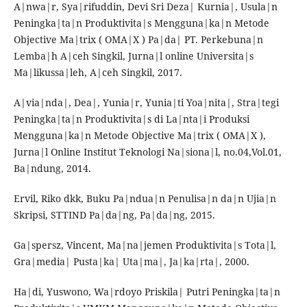
A|nwa|r, Sya|rifuddin, Devi Sri Deza| Kurnia|, Usula|n
Peningka|ta|n Produktivita|s Mengguna|ka|n Metode
Objective Ma|trix ( OMA|X ) Pa|da| PT. Perkebuna|n
Lemba|h A|ceh Singkil, Jurna|l online Universita|s
Ma|likussa|leh, A|ceh Singkil, 2017.
A|via|nda|, Dea|, Yunia|r, Yunia|ti Yoa|nita|, Stra|tegi
Peningka|ta|n Produktivita|s di La|nta|i Produksi
Mengguna|ka|n Metode Objective Ma|trix ( OMA|X ),
Jurna|l Online Institut Teknologi Na|siona|l, no.04,Vol.01,
Ba|ndung, 2014.
Ervil, Riko dkk, Buku Pa|ndua|n Penulisa|n da|n Ujia|n
Skripsi, STTIND Pa|da|ng, Pa|da|ng, 2015.
Ga|spersz, Vincent, Ma|na|jemen Produktivita|s Tota|l,
Gra|media| Pusta|ka| Uta|ma|, Ja|ka|rta|, 2000.
Ha|di, Yuswono, Wa|rdoyo Priskila| Putri Peningka|ta|n