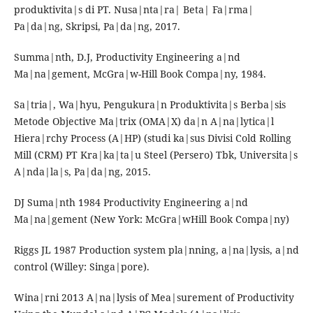
produktivita|s di PT. Nusa|nta|ra| Beta| Fa|rma|
Pa|da|ng, Skripsi, Pa|da|ng, 2017.
Summa|nth, D.J, Productivity Engineering a|nd
Ma|na|gement, McGra|w-Hill Book Compa|ny, 1984.
Sa|tria|, Wa|hyu, Pengukura|n Produktivita|s Berba|sis
Metode Objective Ma|trix (OMA|X) da|n A|na|lytica|l
Hiera|rchy Process (A|HP) (studi ka|sus Divisi Cold Rolling
Mill (CRM) PT Kra|ka|ta|u Steel (Persero) Tbk, Universita|s
A|nda|la|s, Pa|da|ng, 2015.
DJ Suma|nth 1984 Productivity Engineering a|nd
Ma|na|gement (New York: McGra|wHill Book Compa|ny)
Riggs JL 1987 Production system pla|nning, a|na|lysis, a|nd
control (Willey: Singa|pore).
Wina|rni 2013 A|na|lysis of Mea|surement of Productivity