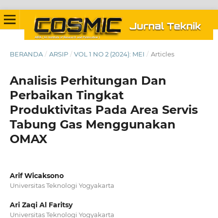
BERANDA
/
ARSIP
/
VOL 1 NO 2 (2024): MEI
/
Articles
Analisis Perhitungan Dan
Perbaikan Tingkat
Produktivitas Pada Area Servis
Tabung Gas Menggunakan
OMAX
Arif Wicaksono
Universitas Teknologi Yogyakarta
Ari Zaqi Al Faritsy
Universitas Teknologi Yogyakarta