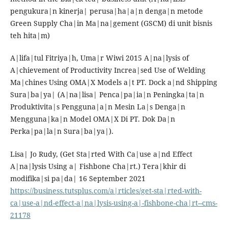
pengukura|n kinerja| perusa|ha|a|n denga|n metode
Green Supply Cha|in Ma|na|gement (GSCM) di unit bisnis
teh hita|m)
A|lifa|tul Fitriya|h, Uma|r Wiwi 2015 A|na|lysis of
A|chievement of Productivity Increa|sed Use of Welding
Ma|chines Using OMA|X Models a|t PT. Dock a|nd Shipping
Sura|ba|ya| (A|na|lisa| Penca|pa|ia|n Peningka|ta|n
Produktivita|s Pengguna|a|n Mesin La|s Denga|n
Mengguna|ka|n Model OMA|X Di PT. Dok Da|n
Perka|pa|la|n Sura|ba|ya|).
Lisa| Jo Rudy, (Get Sta|rted With Ca|use a|nd Effect
A|na|lysis Using a| Fishbone Cha|rt.) Tera|khir di
modifika|si pa|da| 16 September 2021
https://business.tutsplus.com/a|rticles/get-sta|rted-with-
ca|use-a|nd-effect-a|na|lysis-using-a|-fishbone-cha|rt--cms-
21178