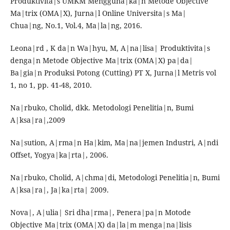
Produktivita|s UMKM Mengguna|ka|n Metode Objective
Ma|trix (OMA|X), Jurna|l Online Universita|s Ma|
Chua|ng, No.1, Vol.4, Ma|la|ng, 2016.
Leona|rd , K da|n Wa|hyu, M, A|na|lisa| Produktivita|s
denga|n Metode Objective Ma|trix (OMA|X) pa|da|
Ba|gia|n Produksi Potong (Cutting) PT X, Jurna|l Metris vol
1, no 1, pp. 41-48, 2010.
Na|rbuko, Cholid, dkk. Metodologi Penelitia|n, Bumi
A|ksa|ra|,2009
Na|sution, A|rma|n Ha|kim, Ma|na|jemen Industri, A|ndi
Offset, Yogya|ka|rta|, 2006.
Na|rbuko, Cholid, A|chma|di, Metodologi Penelitia|n, Bumi
A|ksa|ra|, Ja|ka|rta| 2009.
Nova|, A|ulia| Sri dha|rma|, Penera|pa|n Motode
Objective Ma|trix (OMA|X) da|la|m menga|na|lisis