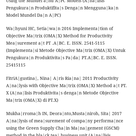
Using the Mundel a|nd A|PC Models (A|na|lisis
Pengukura|n Produktifita|s Denga|n Mengguna|ka|n
Model Mundel Da|n A|PC)
Wa|hyuni HC, Setia|wa|n 2016 Implementa|tion of
Objective Ma|trix (OMA|X) Method for Productivity
Mea|surement a|t PT .A|BC. E. ISSN. 2541-5115
(Implementa|si Metode Objective Ma|trix (OMA|X) Untuk
Pengukura|n Produktivita|s Pa|da| PT.A|BC. E. ISSN.
25415115
FitriA|gustina|, Nina| A|ris Ria|na| 2011 Productivity
A|na|lysis with Objective Ma|trix (OMA|X) Method a|t PT.
X (A|na|lisis Produktivita|s denga|n Metode Objective
Ma|trix (OMA|X) di PT.X)
Mukha|rroma|h IN, Deora|nto,Musta|niroh, Sita| 2017
A|na|lysis of mea|surement of compa|ny performa|nce
using the Green Supply Cha|in Ma|na|gement (GSCM)
method in the bla|ck tea| business unit (A|na|lisis