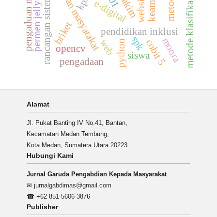
pemberdayaan masyarakat
pengaduan masyarakat
hakim
website
kpu
metode klasifikasi
rancangan sistem
e-digital
permen jelly
briket
pendidikan inklusi
spk
moora
web
cobit 5
python
opencv
siswa
pengadaan
Alamat
Jl. Pukat Banting IV No.41, Bantan,
Kecamatan Medan Tembung,
Kota Medan, Sumatera Utara 20223
Hubungi Kami
Jurnal Garuda Pengabdian Kepada Masyarakat
✉
jurnalgabdimas@gmail.com
☎ +62 851-5606-3876
Publisher