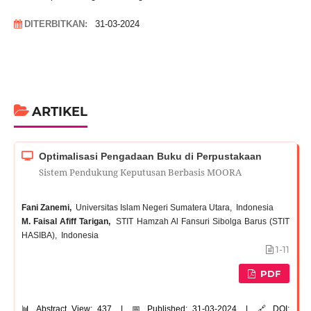
DITERBITKAN:
31-03-2024
ARTIKEL
Optimalisasi Pengadaan Buku di Perpustakaan
Sistem Pendukung Keputusan Berbasis MOORA
Fani Zanemi,
Universitas Islam Negeri Sumatera Utara, Indonesia
M. Faisal Afiff Tarigan,
STIT Hamzah Al Fansuri Sibolga Barus (STIT
HASIBA), Indonesia
1-11
PDF
📊 Abstract View: 437 | 📅 Published: 31-03-2024 | 🔗 DOI: